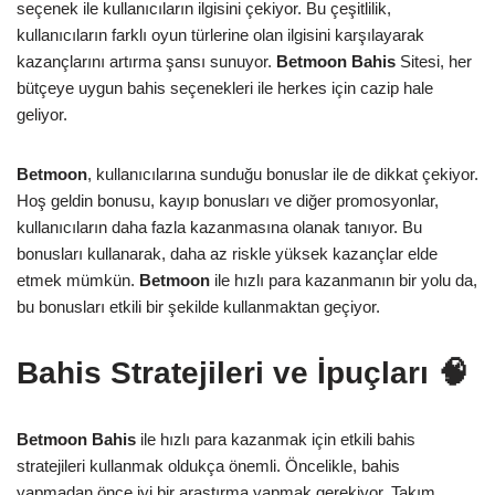
seçenek ile kullanıcıların ilgisini çekiyor. Bu çeşitlilik,
kullanıcıların farklı oyun türlerine olan ilgisini karşılayarak
kazançlarını artırma şansı sunuyor.
Betmoon Bahis
Sitesi, her
bütçeye uygun bahis seçenekleri ile herkes için cazip hale
geliyor.
Betmoon
, kullanıcılarına sunduğu bonuslar ile de dikkat çekiyor.
Hoş geldin bonusu, kayıp bonusları ve diğer promosyonlar,
kullanıcıların daha fazla kazanmasına olanak tanıyor. Bu
bonusları kullanarak, daha az riskle yüksek kazançlar elde
etmek mümkün.
Betmoon
ile hızlı para kazanmanın bir yolu da,
bu bonusları etkili bir şekilde kullanmaktan geçiyor.
Bahis Stratejileri ve İpuçları 🧠
Betmoon Bahis
ile hızlı para kazanmak için etkili bahis
stratejileri kullanmak oldukça önemli. Öncelikle, bahis
yapmadan önce iyi bir araştırma yapmak gerekiyor. Takım