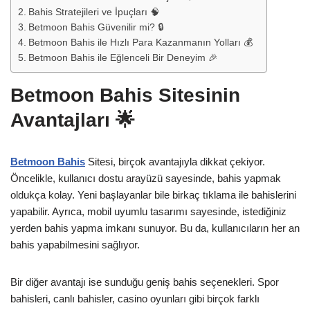
Bahis Stratejileri ve İpuçları 🧠
Betmoon Bahis Güvenilir mi? 🔒
Betmoon Bahis ile Hızlı Para Kazanmanın Yolları 💰
Betmoon Bahis ile Eğlenceli Bir Deneyim 🎉
Betmoon Bahis Sitesinin
Avantajları 🌟
Betmoon Bahis
Sitesi, birçok avantajıyla dikkat çekiyor.
Öncelikle, kullanıcı dostu arayüzü sayesinde, bahis yapmak
oldukça kolay. Yeni başlayanlar bile birkaç tıklama ile bahislerini
yapabilir. Ayrıca, mobil uyumlu tasarımı sayesinde, istediğiniz
yerden bahis yapma imkanı sunuyor. Bu da, kullanıcıların her an
bahis yapabilmesini sağlıyor.
Bir diğer avantajı ise sunduğu geniş bahis seçenekleri. Spor
bahisleri, canlı bahisler, casino oyunları gibi birçok farklı