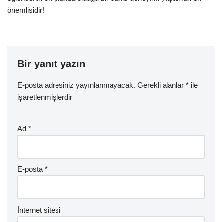
önemlisidir!
Bir yanıt yazın
E-posta adresiniz yayınlanmayacak.
Gerekli alanlar
*
ile
işaretlenmişlerdir
Ad
*
E-posta
*
İnternet sitesi