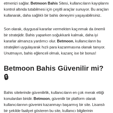
etmenizi sağlar.
Betmoon Bahis
Sitesi, kullanıcıların kayıplarını
kontrol altında tutabilmesi için çeşitli araçlar sunuyor. Bu araçları
kullanarak, daha sağlıklı bir bahis deneyimi yaşayabilirsiniz.
Son olarak, duygusal kararlar vermekten kaçınmak da önemli
bir stratejidir. Bahis yaparken soğukkanlı kalmak, daha iyi
kararlar almanıza yardımcı olur.
Betmoon
, kullanıcıların bu
stratejileri uygulayarak hızlı para kazanmasına olanak tanıyor.
Unutmayın, bahis eğlenceli olmalı, kazanç ise bir bonus!
Betmoon Bahis Güvenilir mi?
🔒
Bahis sitelerinde güvenilirlik, kullanıcıların en çok merak ettiği
konulardan biridir.
Betmoon
, güvenilir bir platform olarak
kullanıcılarının güvenini kazanmayı başarmış bir site. Lisanslı
bir şekilde faaliyet gösteren bu site, kullanıcı bilgilerinin