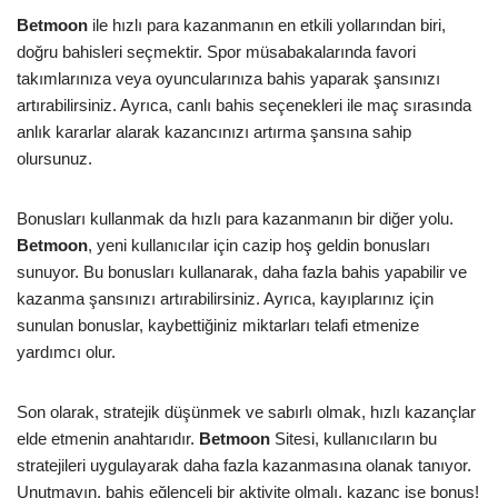
Betmoon
ile hızlı para kazanmanın en etkili yollarından biri,
doğru bahisleri seçmektir. Spor müsabakalarında favori
takımlarınıza veya oyuncularınıza bahis yaparak şansınızı
artırabilirsiniz. Ayrıca, canlı bahis seçenekleri ile maç sırasında
anlık kararlar alarak kazancınızı artırma şansına sahip
olursunuz.
Bonusları kullanmak da hızlı para kazanmanın bir diğer yolu.
Betmoon
, yeni kullanıcılar için cazip hoş geldin bonusları
sunuyor. Bu bonusları kullanarak, daha fazla bahis yapabilir ve
kazanma şansınızı artırabilirsiniz. Ayrıca, kayıplarınız için
sunulan bonuslar, kaybettiğiniz miktarları telafi etmenize
yardımcı olur.
Son olarak, stratejik düşünmek ve sabırlı olmak, hızlı kazançlar
elde etmenin anahtarıdır.
Betmoon
Sitesi, kullanıcıların bu
stratejileri uygulayarak daha fazla kazanmasına olanak tanıyor.
Unutmayın, bahis eğlenceli bir aktivite olmalı, kazanç ise bonus!