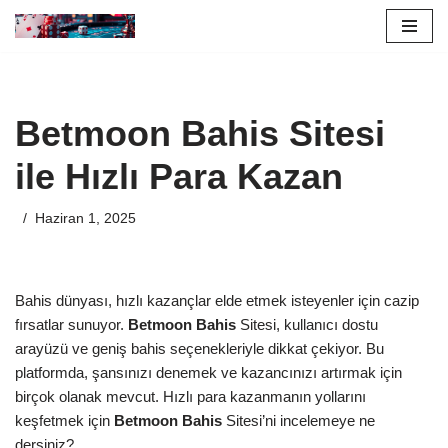
İçeriğe
geç
Betmoon Bahis Sitesi
ile Hızlı Para Kazan
Haziran 1, 2025
Bahis dünyası, hızlı kazançlar elde etmek isteyenler için cazip
fırsatlar sunuyor.
Betmoon Bahis
Sitesi, kullanıcı dostu
arayüzü ve geniş bahis seçenekleriyle dikkat çekiyor. Bu
platformda, şansınızı denemek ve kazancınızı artırmak için
birçok olanak mevcut. Hızlı para kazanmanın yollarını
keşfetmek için
Betmoon Bahis
Sitesi’ni incelemeye ne
dersiniz?