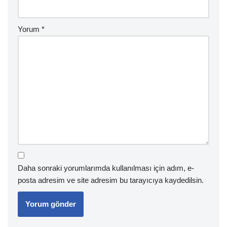
Yorum
*
Daha sonraki yorumlarımda kullanılması için adım, e-
posta adresim ve site adresim bu tarayıcıya kaydedilsin.