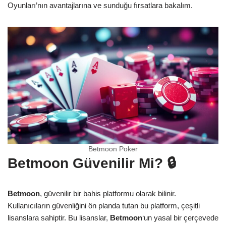
Oyunları’nın avantajlarına ve sunduğu fırsatlara bakalım.
Betmoon Poker
Betmoon Güvenilir Mi? 🔒
Betmoon
, güvenilir bir bahis platformu olarak bilinir.
Kullanıcıların güvenliğini ön planda tutan bu platform, çeşitli
lisanslara sahiptir. Bu lisanslar,
Betmoon
‘un yasal bir çerçevede