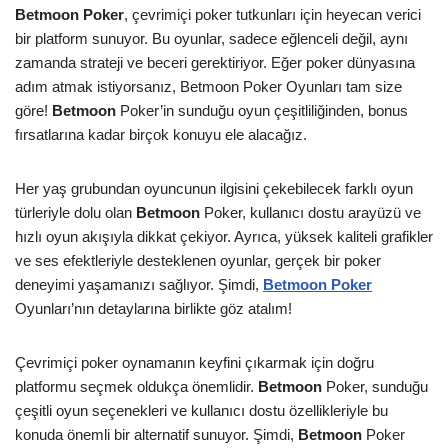
Betmoon Poker
, çevrimiçi poker tutkunları için heyecan verici
bir platform sunuyor. Bu oyunlar, sadece eğlenceli değil, aynı
zamanda strateji ve beceri gerektiriyor. Eğer poker dünyasına
adım atmak istiyorsanız, Betmoon Poker Oyunları tam size
göre!
Betmoon
Poker’in sunduğu oyun çeşitliliğinden, bonus
fırsatlarına kadar birçok konuyu ele alacağız.
Her yaş grubundan oyuncunun ilgisini çekebilecek farklı oyun
türleriyle dolu olan
Betmoon
Poker, kullanıcı dostu arayüzü ve
hızlı oyun akışıyla dikkat çekiyor. Ayrıca, yüksek kaliteli grafikler
ve ses efektleriyle desteklenen oyunlar, gerçek bir poker
deneyimi yaşamanızı sağlıyor. Şimdi,
Betmoon Poker
Oyunları’nın detaylarına birlikte göz atalım!
Çevrimiçi poker oynamanın keyfini çıkarmak için doğru
platformu seçmek oldukça önemlidir.
Betmoon
Poker, sunduğu
çeşitli oyun seçenekleri ve kullanıcı dostu özellikleriyle bu
konuda önemli bir alternatif sunuyor. Şimdi,
Betmoon
Poker