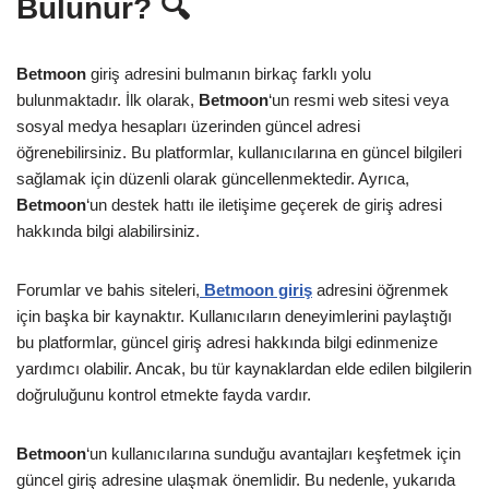
Bulunur? 🔍
Betmoon
giriş adresini bulmanın birkaç farklı yolu
bulunmaktadır. İlk olarak,
Betmoon
‘un resmi web sitesi veya
sosyal medya hesapları üzerinden güncel adresi
öğrenebilirsiniz. Bu platformlar, kullanıcılarına en güncel bilgileri
sağlamak için düzenli olarak güncellenmektedir. Ayrıca,
Betmoon
‘un destek hattı ile iletişime geçerek de giriş adresi
hakkında bilgi alabilirsiniz.
Forumlar ve bahis siteleri,
Betmoon giriş
adresini öğrenmek
için başka bir kaynaktır. Kullanıcıların deneyimlerini paylaştığı
bu platformlar, güncel giriş adresi hakkında bilgi edinmenize
yardımcı olabilir. Ancak, bu tür kaynaklardan elde edilen bilgilerin
doğruluğunu kontrol etmekte fayda vardır.
Betmoon
‘un kullanıcılarına sunduğu avantajları keşfetmek için
güncel giriş adresine ulaşmak önemlidir. Bu nedenle, yukarıda